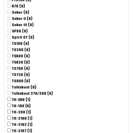
PTX760
(0)
R70
(0)
Saber
(0)
Saber II
(0)
Saber III
(0)
SP50
(0)
Spirit GT
(0)
T5100
(0)
T5200
(0)
T5600
(0)
T5620
(0)
T5700
(0)
T5720
(0)
T5800
(0)
Talkabout
(0)
Talkabout 270/280
(0)
TH-360
(1)
TK-190
(6)
TK-208
(1)
TK-2100
(1)
TK-2102
(1)
TK-2107
(1)