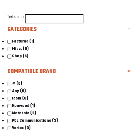
Text search
CATEGORIES
-
Featured
(1)
Misc.
(0)
Shop
(6)
COMPATIBLE BRAND
+
#
(0)
Any
(0)
Icom
(0)
Kenwood
(1)
Motorola
(2)
PCL Communications
(3)
Vertex
(0)