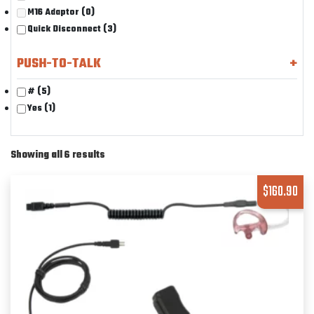
M16 Adaptor
(0)
Quick Disconnect
(3)
PUSH-TO-TALK
+
#
(5)
Yes
(1)
Showing all 6 results
$
160.90