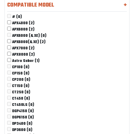
COMPATIBLE MODEL
+
#
(0)
APX4000
(2)
APX6000
(2)
APX6000 (& XE)
(0)
APX6000(& XE)
(2)
APX7000
(2)
APX8000
(2)
Astro Saber
(1)
CP100
(0)
CP150
(0)
CP200
(0)
CT150
(0)
CT250
(0)
CT450
(0)
CT450LS
(0)
DGP4150
(0)
DGP6150
(0)
DP3400
(0)
DP3600
(0)