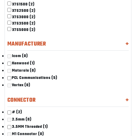
XTS1500
(2)
XTS2500
(2)
XTS3000
(2)
XTS3500
(2)
XTS5000
(2)
MANUFACTURER
+
Icom
(0)
Kenwood
(1)
Motorola
(0)
PCL Communications
(5)
Vertex
(0)
CONNECTOR
+
#
(2)
2.5mm
(0)
3.5MM Threaded
(1)
M1 Connector
(0)