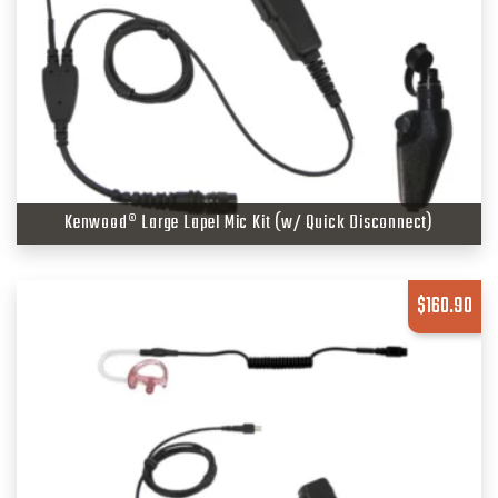
Kenwood® Large Lapel Mic Kit (w/ Quick Disconnect)
$
160.90