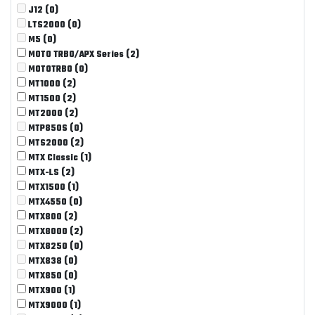
J12
(0)
LTS2000
(0)
M5
(0)
MOTO TRBO/APX Series
(2)
MOTOTRBO
(0)
MT1000
(2)
MT1500
(2)
MT2000
(2)
MTP850S
(0)
MTS2000
(2)
MTX Classic
(1)
MTX-LS
(2)
MTX1500
(1)
MTX4550
(0)
MTX800
(2)
MTX8000
(2)
MTX8250
(0)
MTX838
(0)
MTX850
(0)
MTX900
(1)
MTX9000
(1)